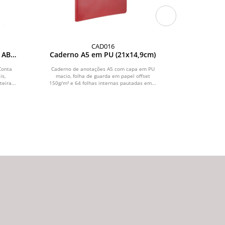
CAD016
 ABS
Caderno A5 em PU (21x14,9cm)
CADERNET
UCH
Conta
Caderno de anotações A5 com capa em PU
Caderno para
is,
macio, folha de guarda em papel offset
cores Preto/
eira...
150g/m² e 64 folhas internas pautadas em...
pautadas, 