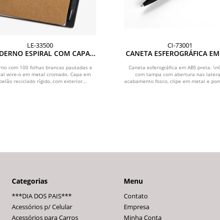
LE-33500
CI-73001
DERNO ESPIRAL COM CAPA
CANETA ESFEROGRÁFICA EM
RA E CANETA RECICLADOS
COM TAMPA E PONTA TO
PRETA
rno com 100 folhas brancas pautadas e
Caneta esferográfica em ABS preta. \n
ral wire-o em metal cromado. Capa em
com tampa com abertura nas latera
elão reciclado rígido, com exterior...
acabamento fosco, clipe em metal e pont
Categorias
Menu
***DIA DOS PAIS***
Contato
Acessórios p/ Celular
Empresa
Acessórios para Carros
Minha Conta