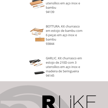
utensílios em aço inox e
bambu
94139
BOTTURA. Kit churrasco
em estojo de bambu com
6 peças em aço inox e
bambu
93844
GARLIC. Kit churrasco em
estojo de 210D com 3
utensílios em aço inox e
madeira de Seringueira
94145