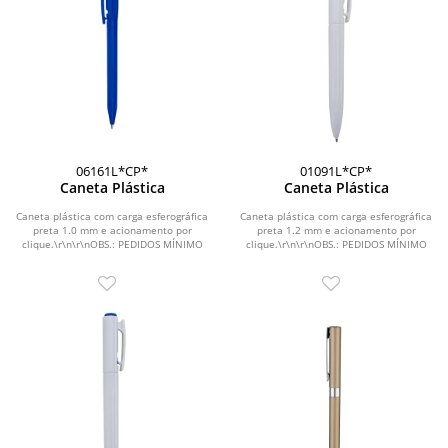
06161L*CP*
01091L*CP*
Caneta Plástica
Caneta Plástica
Caneta plástica com carga esferográfica
Caneta plástica com carga esferográfica
preta 1.0 mm e acionamento por
preta 1.2 mm e acionamento por
clique.\r\n\r\nOBS.: PEDIDOS MÍNIMO
clique.\r\n\r\nOBS.: PEDIDOS MÍNIMO
DE 50 PEÇAS!
DE 50 PEÇAS!