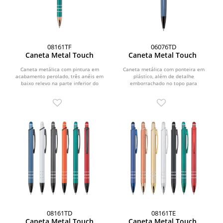
08161TF
06076TD
Caneta Metal Touch
Caneta Metal Touch
Caneta metálica com pintura em
Caneta metálica com ponteira em
acabamento perolado, três anéis em
plástico, além de detalhe
baixo relevo na parte inferior do
emborrachado no topo para
corpo e ponteira em...
interação com dispositivos de
telas...
08161TD
08161TE
Caneta Metal Touch
Caneta Metal Touch