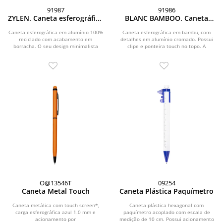
91987
91986
ZYLEN. Caneta esferográfica
BLANC BAMBOO. Caneta
em alumínio 100%
esferográfica em bambu,
reciclado, com acabamento
com detalhes em alumínio
Caneta esferográfica em alumínio 100%
Caneta esferográfica em bambu, com
reciclado com acabamento em
em borracha
detalhes em alumínio cromado. Possui
cromado
borracha. O seu design minimalista
clipe e ponteira touch no topo. A
combina detalhes em...
caneta...
O@13546T
09254
Caneta Metal Touch
Caneta Plástica Paquímetro
Caneta metálica com touch screen*,
Caneta plástica hexagonal com
carga esferográfica azul 1.0 mm e
paquímetro acoplado com escala de
acionamento por
medição de 10 cm. Possui acionamento