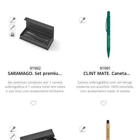
91992
91991
SARAMAGO. Set premium
CLINT MATE. Caneta
de 1 caneta esferográfica e
esferográfica com um
1 caneta roller em cobre e
design moderno em
Set premium composto por 1 caneta
Caneta esferográfica com um design
esferográfica e 1 caneta roller em cobre
aço inox, com escrita em
moderno em alumínio 100% reciclado,
alumínio 100% reciclado,
e aço inox, com acabamento brilhante.
com acabamento mate. A caneta
azul
com acabamento mate
A caneta...
esferográfica tem...