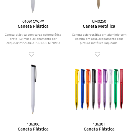
01091C*CP*
CM0250
Caneta Plástica
Caneta Metálica
Caneta plástica com carga esferográfica
Caneta esferográfica em alumínio com
preta 1.0 mm e acionamento por
escrita em azul, acabamento com
clique.\r\n\r\nOBS.: PEDIDOS MÍNIMO
pintura metálica laqueada.
DE 50 PEÇAS!
13630C
13630T
Caneta Plástica
Caneta Plástica