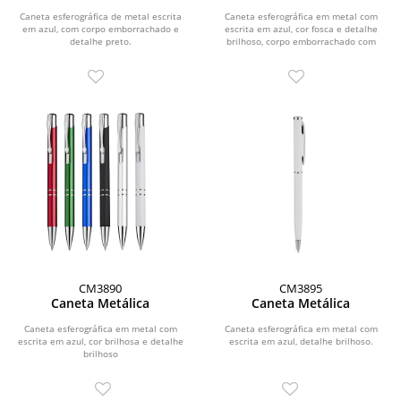
Caneta esferográfica de metal escrita
Caneta esferográfica em metal com
em azul, com corpo emborrachado e
escrita em azul, cor fosca e detalhe
detalhe preto.
brilhoso, corpo emborrachado com
exceção da cor...
CM3890
CM3895
Caneta Metálica
Caneta Metálica
Caneta esferográfica em metal com
Caneta esferográfica em metal com
escrita em azul, cor brilhosa e detalhe
escrita em azul, detalhe brilhoso.
brilhoso