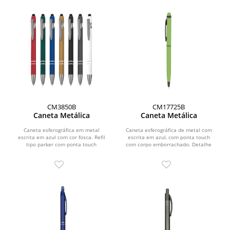
CM3850B
CM17725B
Caneta Metálica
Caneta Metálica
Caneta esferográfica em metal
Caneta esferográfica de metal com
escrita em azul com cor fosca. Refil
escrita em azul, com ponta touch
tipo parker com ponta touch
com corpo emborrachado. Detalhe
emborrachada e detalhe...
preto.