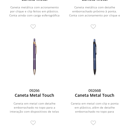
Caneta metálica com acionamento
Caneta metálica com detalhe
por clique e clip feitos em plástico.
emborrachado próximo à ponta.
Conta ainda com carga esferográfica
Conta com acionamento por clique e
azul de 1,0 mm.
carga esferográfica azul de...
09266
09266B
Caneta Metal Touch
Caneta Metal Touch
Caneta em metal com detalhe
Caneta em metal com clip e ponta
emborrachado no topo para a
em plástico, além de detalhe
interação com dispositivos de telas
emborrachado no topo para
sensíveis ao toque. Conta com...
interação com dispositivos de...