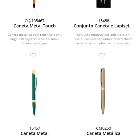
O@13546T
15458
Caneta Metal Touch
Conjunto Caneta e Lapiseira
Metal
Caneta metálica com touch screen*,
Conjunto formado por dois itens em
carga esferográfica azul 1.0 mm e
metal com acabamento emborrachado
acionamento por
e detalhes em plástico: uma caneta
rotação.\r\n\r\n\r\nStatus: Devido...
com acionamento por...
15457
CM0250
Caneta Metal
Caneta Metálica