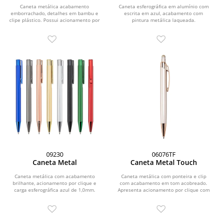
Caneta metálica acabamento
Caneta esferográfica em alumínio com
emborrachado, detalhes em bambu e
escrita em azul, acabamento com
clipe plástico. Possui acionamento por
pintura metálica laqueada.
clique e carga...
09230
06076TF
Caneta Metal
Caneta Metal Touch
Caneta metálica com acabamento
Caneta metálica com ponteira e clip
brilhante, acionamento por clique e
com acabamento em tom acobreado.
carga esferográfica azul de 1,0mm.
Apresenta acionamento por clique com
topo emborrachado...