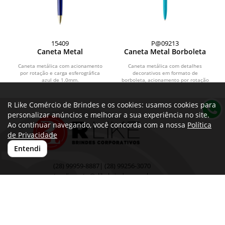
15409
P@09213
Caneta Metal
Caneta Metal Borboleta
Caneta metálica com acionamento
Caneta metálica com detalhes
por rotação e carga esferográfica
decorativos em formato de
azul de 1.0mm.
borboleta, acionamento por rotação
e carga esferográfica azul de...
R Like Comércio de Brindes e os cookies: usamos cookies para
personalizar anúncios e melhorar a sua experiência no site.
Ao continuar navegando, você concorda com a nossa
Política
de Privacidade
Entendi
(28) 99959-8887| (28) 99256-3070
atendimento@rlikebrindes.com.br
Rod. Eng. Fabiano Vivacqua, 165
MAG Center BL B SL 202 Sobre CEF BNH
- Marbrasa
Cachoeiro de Itapemirim - ES