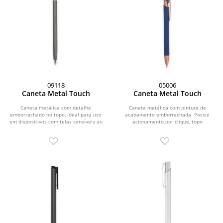
09118
05006
Caneta Metal Touch
Caneta Metal Touch
Caneta metálica com detalhe
Caneta metálica com pintura de
emborrachado no topo, ideal para uso
acabamento emborrachada. Possui
em dispositivos com telas sensíveis ao
acionamento por clique, topo
toque. Possui...
emborrachado para uso em...