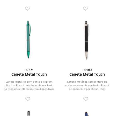
emborrachado no topo para...
para o uso em...
09271
09189
Caneta Metal Touch
Caneta Metal Touch
Caneta metálica com ponta e clip em
Caneta metálica com pintura de
plástico. Possui detalhe emborrachado
acabamento emborrachado. Possui
no topo para interação com dispositivos
acionamento por clique, topo
de...
emborrachado para uso em...