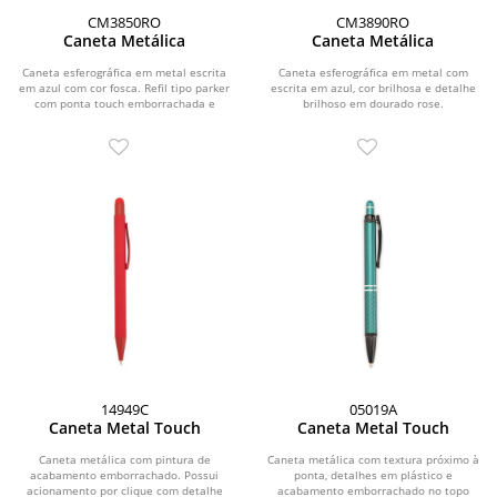
CM3850RO
CM3890RO
Caneta Metálica
Caneta Metálica
Caneta esferográfica em metal escrita
Caneta esferográfica em metal com
em azul com cor fosca. Refil tipo parker
escrita em azul, cor brilhosa e detalhe
com ponta touch emborrachada e
brilhoso em dourado rose.
detalhe...
14949C
05019A
Caneta Metal Touch
Caneta Metal Touch
Caneta metálica com pintura de
Caneta metálica com textura próximo à
acabamento emborrachado. Possui
ponta, detalhes em plástico e
acionamento por clique com detalhe
acabamento emborrachado no topo