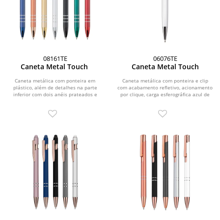
08161TE
06076TE
Caneta Metal Touch
Caneta Metal Touch
Caneta metálica com ponteira em
Caneta metálica com ponteira e clip
plástico, além de detalhes na parte
com acabamento refletivo, acionamento
inferior com dois anéis prateados e
por clique, carga esferográfica azul de
topo...
1,0 mm e...