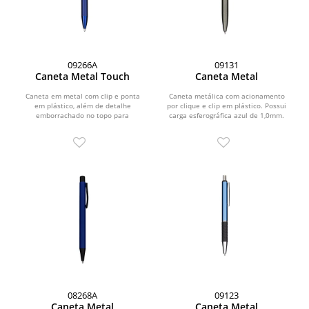
09266A
09131
Caneta Metal Touch
Caneta Metal
Caneta em metal com clip e ponta
Caneta metálica com acionamento
em plástico, além de detalhe
por clique e clip em plástico. Possui
emborrachado no topo para
carga esferográfica azul de 1,0mm.
interação com dispositivos de...
08268A
09123
Caneta Metal
Caneta Metal