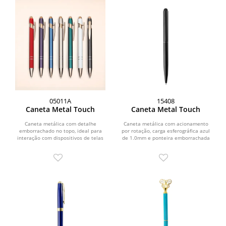
05011A
15408
Caneta Metal Touch
Caneta Metal Touch
Caneta metálica com detalhe
Caneta metálica com acionamento
emborrachado no topo, ideal para
por rotação, carga esferográfica azul
interação com dispositivos de telas
de 1.0mm e ponteira emborrachada
sensíveis ao toque....
para interação...