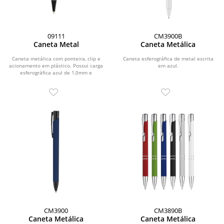
09111
CM3900B
Caneta Metal
Caneta Metálica
Caneta metálica com ponteira, clip e
Caneta esferográfica de metal escrita
acionamento em plástico. Possui carga
em azul.
esferográfica azul de 1,0mm e
acionamento por...
CM3900
CM3890B
Caneta Metálica
Caneta Metálica