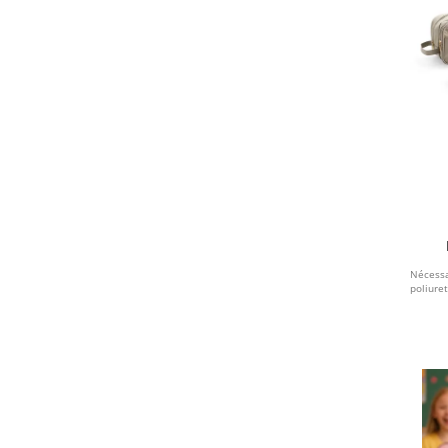
VERDE ESCURO
CREME
ROSÉ
Nécessa
poliure