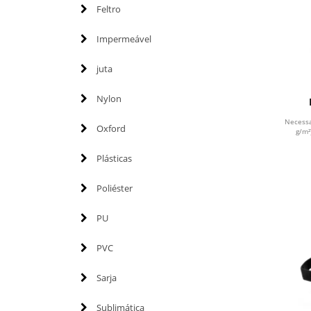
Feltro
Impermeável
juta
Nylon
cos
Necessa
Oxford
g/m²
Plásticas
Poliéster
PU
PVC
Sarja
Sublimática