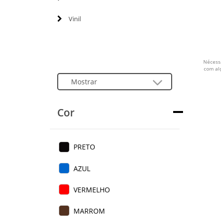
Vinil
Nécessa
com al
Cor
PRETO
AZUL
VERMELHO
MARROM