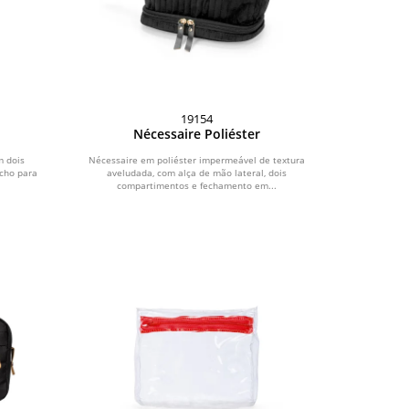
19154
Nécessaire Poliéster
m dois
Nécessaire em poliéster impermeável de textura
cho para
aveludada, com alça de mão lateral, dois
compartimentos e fechamento em...