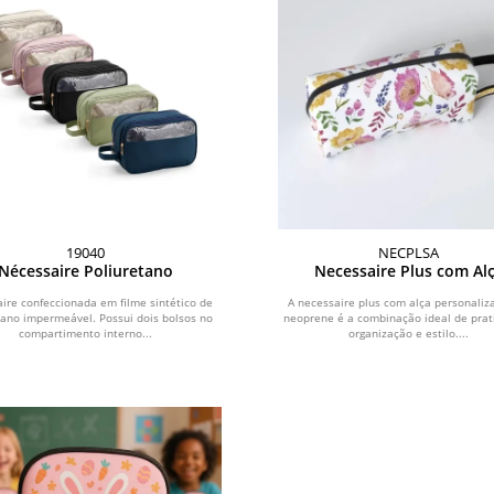
19040
NECPLSA
Nécessaire Poliuretano
Necessaire Plus com Al
Personalizada
ire confeccionada em filme sintético de
A necessaire plus com alça personali
tano impermeável. Possui dois bolsos no
neoprene é a combinação ideal de prat
compartimento interno...
organização e estilo....