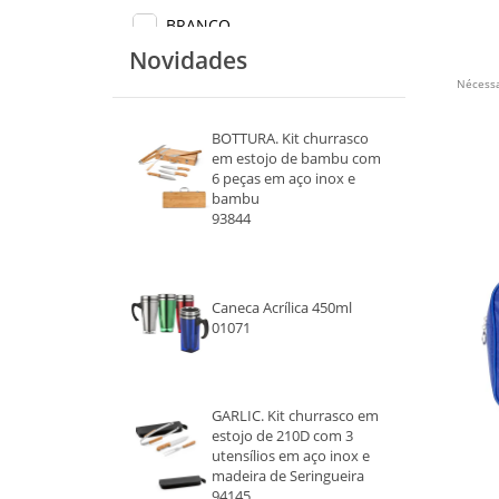
BRANCO
Novidades
CINZA
Nécessa
AZUL CLARO
BOTTURA. Kit churrasco
em estojo de bambu com
AZUL ESCURO
6 peças em aço inox e
bambu
ROSA ESCURO
93844
ROXO
Caneca Acrílica 450ml
ROSA
01071
AZUL 2
ROXO CLARO
GARLIC. Kit churrasco em
estojo de 210D com 3
utensílios em aço inox e
BRANCO 1
madeira de Seringueira
94145