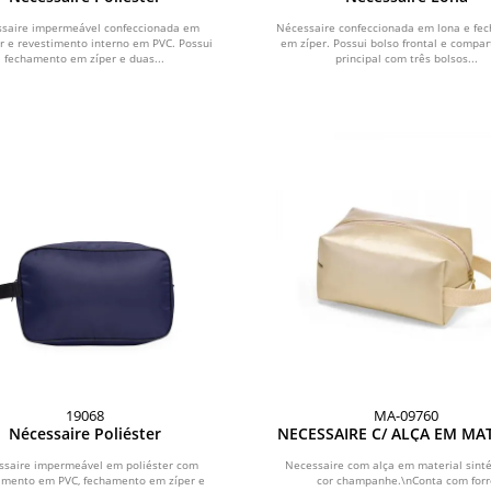
saire impermeável confeccionada em
Nécessaire confeccionada em lona e fe
er e revestimento interno em PVC. Possui
em zíper. Possui bolso frontal e compa
fechamento em zíper e duas...
principal com três bolsos...
19068
MA-09760
Nécessaire Poliéster
NECESSAIRE C/ ALÇA EM MA
SINTÉTICO - CHAMPAN
ssaire impermeável em poliéster com
Necessaire com alça em material sinté
imento em PVC, fechamento em zíper e
cor champanhe.\nConta com forr