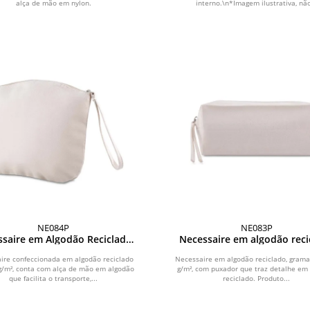
alça de mão em nylon.
interno.\n*Imagem ilustrativa, não
NE084P
NE083P
ssaire em Algodão Reciclado
Necessaire em algodão reci
340g/m2
340g/m²
ire confeccionada em algodão reciclado
Necessaire em algodão reciclado, grama
g/m², conta com alça de mão em algodão
g/m², com puxador que traz detalhe em
que facilita o transporte,...
reciclado. Produto...