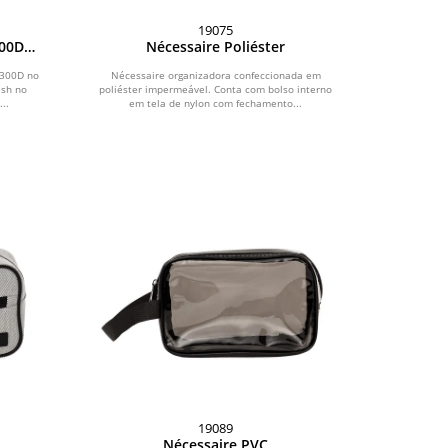
19075
300D
Nécessaire Poliéster
 300D no
Nécessaire organizadora confeccionada em
esh no
poliéster impermeável. Conta com bolso interno
..
em tela de nylon com fechamento...
19089
Nécessaire PVC