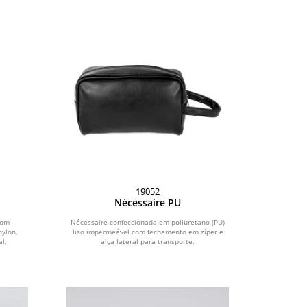
19052
Nécessaire PU
com
Nécessaire confeccionada em poliuretano (PU)
ylon,
liso impermeável com fechamento em zíper e
l.
alça lateral para transporte.