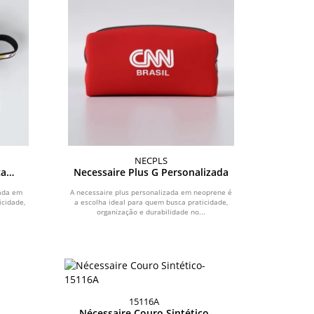
NECPLS
ça
Necessaire Plus G Personalizada
zada em
A necessaire plus personalizada em neoprene é
icidade,
a escolha ideal para quem busca praticidade,
organização e durabilidade no...
15116A
Nécessaire Couro Sintético