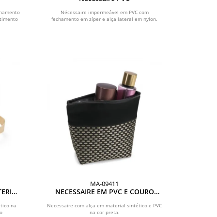
chamento
Nécessaire impermeável em PVC com
rtimento
fechamento em zíper e alça lateral em nylon.
MA-09411
TERIAL
NECESSAIRE EM PVC E COURO
HE
SINTÉTICO - PRETO/XADREZ
tico na
Necessaire com alça em material sintético e PVC
o
na cor preta.