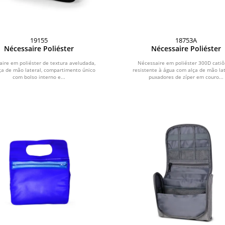
19155
18753A
Nécessaire Poliéster
Nécessaire Poliéster
ire em poliéster de textura aveludada,
Nécessaire em poliéster 300D catiô
ça de mão lateral, compartimento único
resistente à água com alça de mão lat
com bolso interno e...
puxadores de zíper em couro...