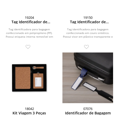
19204
19150
Tag Identificador de
Tag Identificador de
Bagagem
Bagagem
Tag identificadora para bagagem
Tag identificadora para bagagem
confeccionado em polipropileno (PP).
confeccionado em couro sintético.
Possui etiqueta interna removível em
Possui visor em plástico transparente e
papel cartão no...
etiqueta em...
18042
07076
Kit Viagem 3 Peças
Identificador de Bagagem