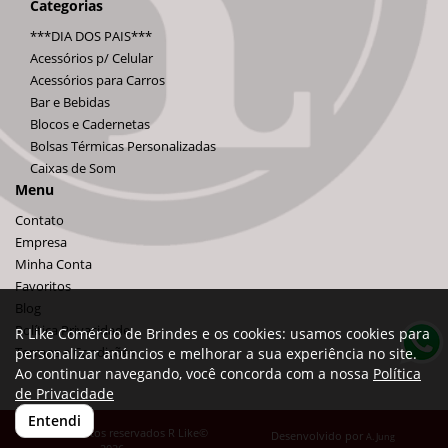
Categorias
***DIA DOS PAIS***
Acessórios p/ Celular
Acessórios para Carros
Bar e Bebidas
Blocos e Cadernetas
Bolsas Térmicas Personalizadas
Caixas de Som
Menu
Contato
Empresa
Minha Conta
Favoritos
Blog
Política Privacidade
R Like Comércio de Brindes e os cookies: usamos cookies para
Termos e Condições
personalizar anúncios e melhorar a sua experiência no site.
Ao continuar navegando, você concorda com a nossa
Política
de Privacidade
Entendi
Todos os direitos reservados R Like©
Desenvolvido por
A. Jung