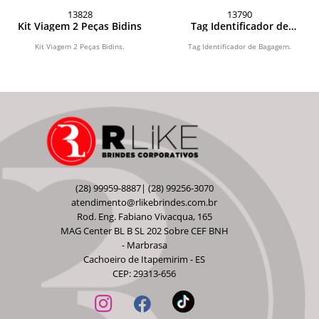
13828
13790
Kit Viagem 2 Peças Bidins
Tag Identificador de
Bagagem
Kit Viagem 2 Peças Bidins.
Tag Identificador de Bagagem.
(28) 99959-8887| (28) 99256-3070
atendimento@rlikebrindes.com.br
Rod. Eng. Fabiano Vivacqua, 165
MAG Center BL B SL 202 Sobre CEF BNH
- Marbrasa
Cachoeiro de Itapemirim - ES
CEP: 29313-656