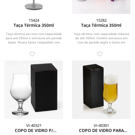
15424
15282
Taça Térmica 350ml
Taça Térmica 350ml
Taça térmica em inox com capacidade
Taça térmica com capacidade máxima
para até 350ml e estrutura em parede
de até 350ml. Contém estrutura em
dupla. Possui haste rosqueável com
inox de parede dupla e haste em
base...
plástico com base...
VI-40321
VI-40301
COPO DE VIDRO P/
COPO DE VIDRO PARA
CERVEJA/DRINKS - 400 ML
CERVEJA / DRINKS 300 ML