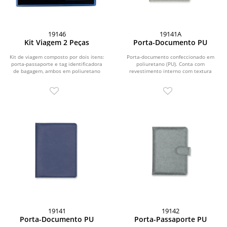
19146
19141A
Kit Viagem 2 Peças
Porta-Documento PU
Kit de viagem composto por dois itens:
Porta-documento confeccionado em
porta-passaporte e tag identificadora
poliuretano (PU). Conta com
de bagagem, ambos em poliuretano
revestimento interno com textura
(PU). O...
aveludada e dois bolsos, sendo...
19141
19142
Porta-Documento PU
Porta-Passaporte PU