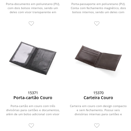
Porta-documento em poliuretano (PU),
Porta-passaporte em poliuretano (PU).
com dois bolsos internos, sendo um
Conta com fechamento magnético, dois
deles com visor transparente em
bolsos internos, sendo um deles com
plástico.
quatro...
15371
15370
Porta-cartão Couro
Carteira Couro
Porta-cartão em couro com três
Carteira em couro com design compacto
divisórias para cartões e documentos,
e sem fechamento. Possui seis
além de um bolso adicional com visor
divisórias internas para cartões e
em plástico...
documentos e um...