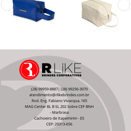
14668
15066
Nécessaire Vinil
Nécessaire Algodão
Impermeável com
Plaquinha
Nécessaire Vinil Impermeável com
Nécessaire Algodão.
Plaquinha.
(28) 99959-8887| (28) 99256-3070
atendimento@rlikebrindes.com.br
Rod. Eng. Fabiano Vivacqua, 165
MAG Center BL B SL 202 Sobre CEF BNH
- Marbrasa
Cachoeiro de Itapemirim - ES
CEP: 29313-656