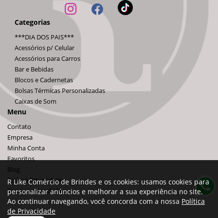
Categorias
***DIA DOS PAIS***
Acessórios p/ Celular
Acessórios para Carros
Bar e Bebidas
Blocos e Cadernetas
Bolsas Térmicas Personalizadas
Caixas de Som
Menu
Contato
Empresa
Minha Conta
Favoritos
Blog
Política Privacidade
R Like Comércio de Brindes e os cookies: usamos cookies para
Termos e Condições
personalizar anúncios e melhorar a sua experiência no site.
Ao continuar navegando, você concorda com a nossa
Política
de Privacidade