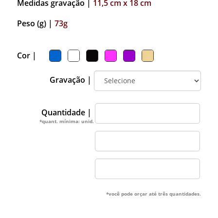
Medidas gravação |
11,5 cm x 18 cm
Peso (g) |
73g
Cor |
Gravação |
Quantidade |
*quant. mínima: unid.
*você pode orçar até três quantidades.