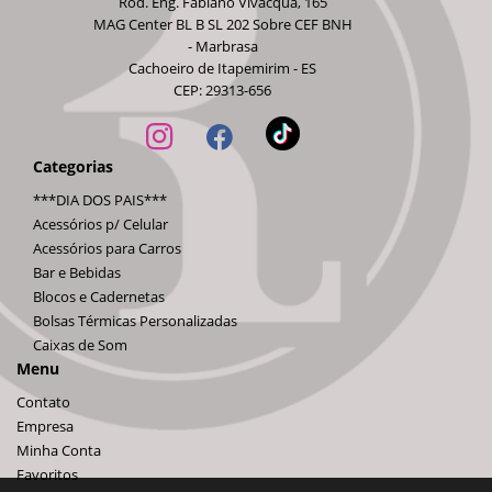
Rod. Eng. Fabiano Vivacqua, 165
MAG Center BL B SL 202 Sobre CEF BNH
- Marbrasa
Cachoeiro de Itapemirim - ES
CEP: 29313-656
Categorias
***DIA DOS PAIS***
Acessórios p/ Celular
Acessórios para Carros
Bar e Bebidas
Blocos e Cadernetas
Bolsas Térmicas Personalizadas
Caixas de Som
Menu
Contato
Empresa
Minha Conta
Favoritos