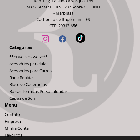
Rod. Eng. Fabiano Vivacqua, 165
MAG Center BL B SL 202 Sobre CEF BNH
- Marbrasa
Cachoeiro de Itapemirim - ES
CEP: 29313-656
Categorias
***DIA DOS PAIS***
Acessórios p/ Celular
Acessórios para Carros
Bar e Bebidas
Blocos e Cadernetas
Bolsas Térmicas Personalizadas
Caixas de Som
Menu
Contato
Empresa
Minha Conta
Favoritos