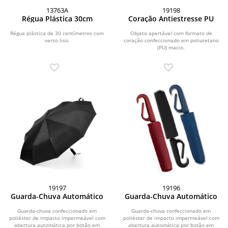
13763A
19198
Régua Plástica 30cm
Coração Antiestresse PU
Régua plástica de 30 centímetros com
Objeto apertável com formato de
verso liso.
coração confeccionado em poliuretano
(PU) macio.
19197
19196
Guarda-Chuva Automático
Guarda-Chuva Automático
Guarda-chuva confeccionado em
Guarda-chuva confeccionado em
poliéster de impacto impermeável com
poliéster de impacto impermeável com
abertura automática por botão em
abertura automática por botão em