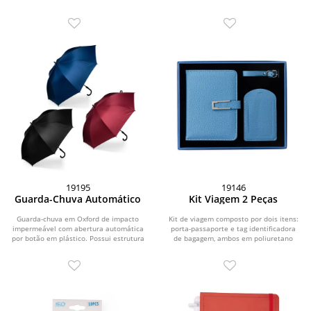
plástico. Possui...
plástico. Possui...
19195
19146
Guarda-Chuva Automático
Kit Viagem 2 Peças
Guarda-chuva em Oxford de impacto
Kit de viagem composto por dois itens:
impermeável com abertura automática
porta-passaporte e tag identificadora
por botão em plástico. Possui estrutura
de bagagem, ambos em poliuretano
com haste...
(PU). O...