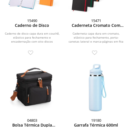
15490
15471
Caderno de Disco
Caderneta Cromato Com
Pauta
Caderno de disco capa dura em couchê,
Caderneta capa dura em cromato,
elástico para fechamento e
elástico para fechamento, porta-
encadernação com oito discos
canetas lateral e marca-páginas em fita
plásticos...
de cetim. Possui...
04803
19180
Bolsa Térmica Dupla
Garrafa Térmica 600ml