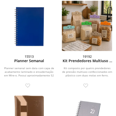
15513
19192
Planner Semanal
Kit Prendedores Multiuso 4
Peças
Planner semanal sem data com capa de
Kit composto por quatro prendedores
acabamento laminado e encadernação
de pressão multiuso confeccionados em
em Wire-o. Possui aproximadamente 52
plástico com duas molas em ferro.
folhas...