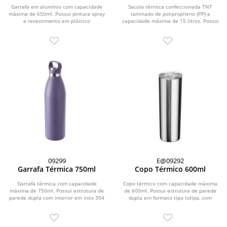
Garrafa em alumínio com capacidade
Sacola térmica confeccionada TNT
máxima de 650ml. Possui pintura spray
laminado de polipropileno (PP) e
e revestimento em plástico
capacidade máxima de 15 litros. Possui
polipropileno (PP) no...
revestimento...
09299
E@09292
Garrafa Térmica 750ml
Copo Térmico 600ml
Garrafa térmica com capacidade
Copo térmico com capacidade máxima
máxima de 750ml. Possui estrutura de
de 600ml. Possui estrutura de parede
parede dupla com interior em inox 304
dupla em formato tipo tulipa, com
e exterior em...
interior em inox...