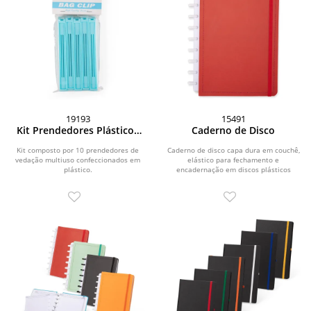
19193
15491
Kit Prendedores Plásticos
Caderno de Disco
10 Peças
Kit composto por 10 prendedores de
Caderno de disco capa dura em couchê,
vedação multiuso confeccionados em
elástico para fechamento e
plástico.
encadernação em discos plásticos
reposicionáveis que...