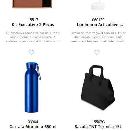
15517
06013P
Kit Executivo 2 Peças
Luminária Articulável
Recarregável 10 LEDs
Kit executivo composto por dois itens:
Luminária recarregável com 10 LEDs de
uma caderneta e uma caneta. A
iluminação quente, em tonalidade
caderneta possui capa dura em couro
amarela, e fria, em tonalidade branca.
sintético...
Possui...
09304
15507G
Garrafa Alumínio 650ml
Sacola TNT Térmica 15L