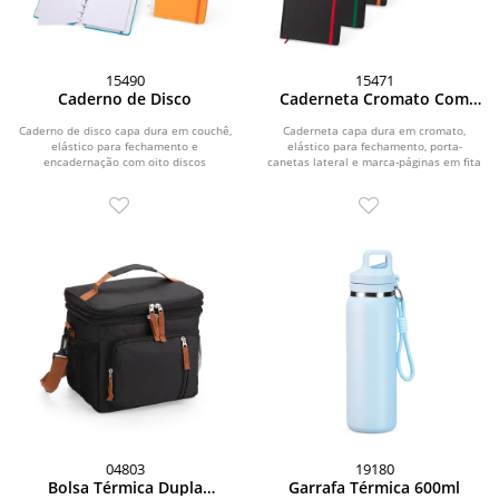
15490
15471
Caderno de Disco
Caderneta Cromato Com
Pauta
Caderno de disco capa dura em couchê,
Caderneta capa dura em cromato,
elástico para fechamento e
elástico para fechamento, porta-
encadernação com oito discos
canetas lateral e marca-páginas em fita
plásticos...
de cetim. Possui...
04803
19180
Bolsa Térmica Dupla
Garrafa Térmica 600ml