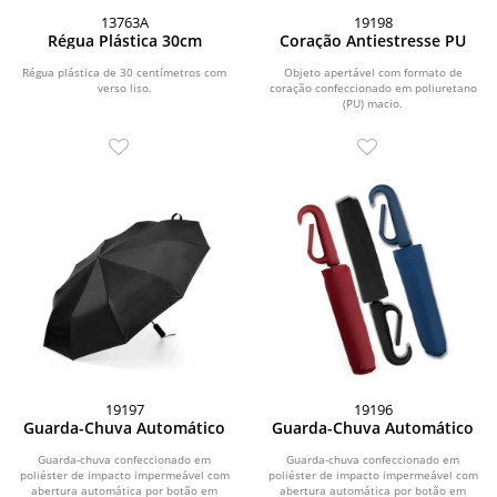
13763A
19198
Régua Plástica 30cm
Coração Antiestresse PU
Régua plástica de 30 centímetros com
Objeto apertável com formato de
verso liso.
coração confeccionado em poliuretano
(PU) macio.
19197
19196
Guarda-Chuva Automático
Guarda-Chuva Automático
Guarda-chuva confeccionado em
Guarda-chuva confeccionado em
poliéster de impacto impermeável com
poliéster de impacto impermeável com
abertura automática por botão em
abertura automática por botão em