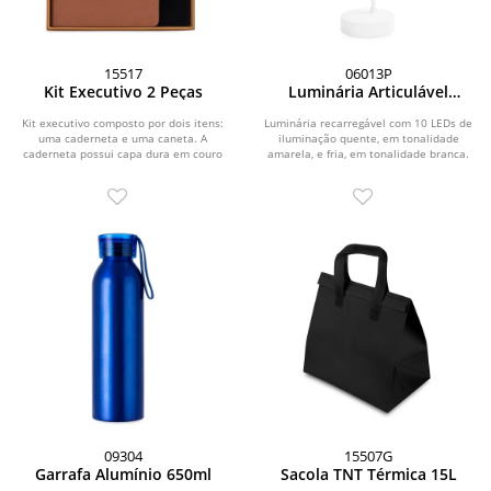
15517
06013P
Kit Executivo 2 Peças
Luminária Articulável
Recarregável 10 LEDs
Kit executivo composto por dois itens:
Luminária recarregável com 10 LEDs de
uma caderneta e uma caneta. A
iluminação quente, em tonalidade
caderneta possui capa dura em couro
amarela, e fria, em tonalidade branca.
sintético...
Possui...
09304
15507G
Garrafa Alumínio 650ml
Sacola TNT Térmica 15L