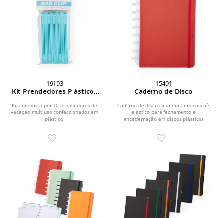
19193
15491
Kit Prendedores Plásticos
Caderno de Disco
10 Peças
Kit composto por 10 prendedores de
Caderno de disco capa dura em couchê,
vedação multiuso confeccionados em
elástico para fechamento e
plástico.
encadernação em discos plásticos
reposicionáveis que...