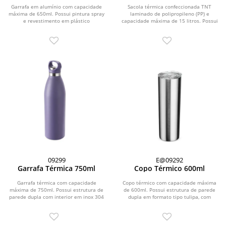
Garrafa em alumínio com capacidade
Sacola térmica confeccionada TNT
máxima de 650ml. Possui pintura spray
laminado de polipropileno (PP) e
e revestimento em plástico
capacidade máxima de 15 litros. Possui
polipropileno (PP) no...
revestimento...
09299
E@09292
Garrafa Térmica 750ml
Copo Térmico 600ml
Garrafa térmica com capacidade
Copo térmico com capacidade máxima
máxima de 750ml. Possui estrutura de
de 600ml. Possui estrutura de parede
parede dupla com interior em inox 304
dupla em formato tipo tulipa, com
e exterior em...
interior em inox...