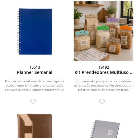
15513
19192
Planner Semanal
Kit Prendedores Multiuso 4
Peças
Planner semanal sem data com capa de
Kit composto por quatro prendedores
acabamento laminado e encadernação
de pressão multiuso confeccionados em
em Wire-o. Possui aproximadamente 52
plástico com duas molas em ferro.
folhas...