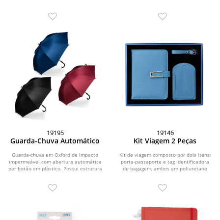
plástico. Possui...
plástico. Possui...
19195
19146
Guarda-Chuva Automático
Kit Viagem 2 Peças
Guarda-chuva em Oxford de impacto
Kit de viagem composto por dois itens:
impermeável com abertura automática
porta-passaporte e tag identificadora
por botão em plástico. Possui estrutura
de bagagem, ambos em poliuretano
com haste...
(PU). O...